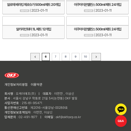
알로에 베라킹 제로슈가 500ml 페트 20개입
아쿠아이온밸런스 500ml 페트 24개입
| 2023-01-11
| 2023-01-11
알카라인워터 1L 페트 12개입
아쿠아이온밸런스 500ml 페트 24개입
| 2023-01-11
| 2023-01-11
6
7
8
9
10
개인정보처리방침
이용약관
회사명
: 오케이에프(주)
ㅣ
대표자
: 이연한 , 이상신
본사
: 서울시 강남구 학동로 21길 54(논현동) OKF 빌딩
사업자번호
: 215-81-95471
통신판매신고번호
: 제2016-서울강남-00289호
개인정보보호책임자
: 이연한, 이상신
업체문의
: 02-491-1877
ㅣ
이메일
: okf@okfcorp.co.kr