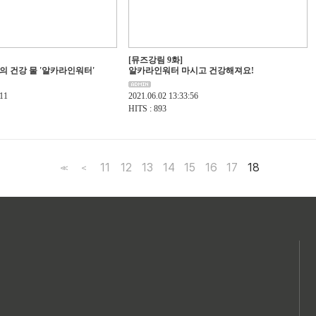
[뮤즈강림 9화]
 건강 물 '알카라인워터'
알카라인워터 마시고 건강해져요!
:11
2021.06.02 13:33:56
HITS : 893
<<
<
11
12
13
14
15
16
17
18