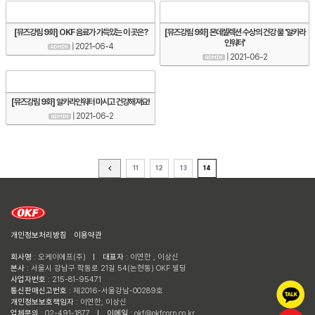
[뮤즈강림 9화] OKF 음료가 가득있는 이 곳은?
[뮤즈강림 9화] 몬데셀렉션 수상의 건강 물 '알카라
인워터'
| 2021-06-4
| 2021-06-2
[뮤즈강림 9화] 알카라인워터 마시고 건강해져요!
| 2021-06-2
11
12
13
14
개인정보처리방침
이용약관
회사명
: 오케이에프(주)
ㅣ
대표자
: 이연한 , 이상신
본사
: 서울시 강남구 학동로 21길 54(논현동) OKF 빌딩
사업자번호
: 215-81-95471
통신판매신고번호
: 제2016-서울강남-00289호
개인정보보호책임자
: 이연한, 이상신
업체문의
: 02-491-1877
ㅣ
이메일
: okf@okfcorp.co.kr