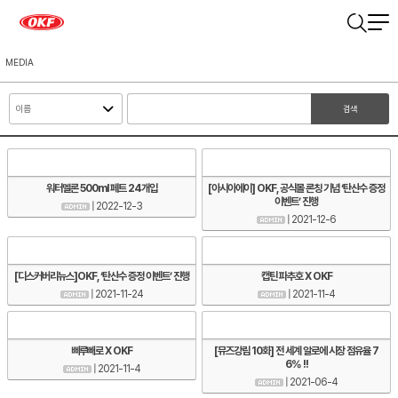
MEDIA
검색
워터멜론 500ml 페트 24개입
[아시아에이] OKF, 공식몰 론칭 기념 ‘탄산수 증정
이벤트’ 진행
| 2022-12-3
| 2021-12-6
[디스커버리뉴스]OKF, ‘탄산수 증정 이벤트’ 진행
캡틴 파추호 X OKF
| 2021-11-24
| 2021-11-4
삐루빼로 X OKF
[뮤즈강림 10화] 전 세계 알로에 시장 점유율 7
6% !!
| 2021-11-4
| 2021-06-4