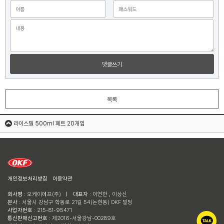
댓글쓰기
목록
라이스밀 500ml 페트 20개입
개인정보처리방침
이용약관
회사명
: 오케이에프(주)
ㅣ
대표자
: 이연한 , 이상신
본사
: 서울시 강남구 학동로 21길 54(논현동) OKF 빌딩
사업자번호
: 215-81-95471
통신판매신고번호
: 제2016-서울강남-00289호