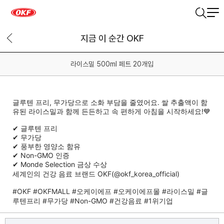
지금 이 순간 OKF
라이스밀 500ml 페트 20개입
글루텐 프리, 무가당으로 소화 부담을 줄였어요. 쌀 추출액이 함
유된 라이스밀과 함께 든든하고 속 편하게 아침을 시작하세요!💙
✔ 글루텐 프리
✔ 무가당
✔ 풍부한 영양소 함유
✔ Non-GMO 인증
✔ Monde Selection 금상 수상
세계인의 건강 음료 브랜드 OKF(
@okf_korea_official
)
#OKF
#OKFMALL
#오케이에프
#오케이에프몰
#라이스밀
#글
루텐프리
#무가당
#Non
-GMO
#건강음료
#1위기업