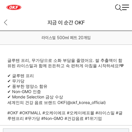
지금 이 순간 OKF
라이스밀 500ml 페트 20개입
글루텐 프리, 무가당으로 소화 부담을 줄였어요. 쌀 추출액이 함
유된 라이스밀과 함께 든든하고 속 편하게 아침을 시작하세요!💙
✔ 글루텐 프리
✔ 무가당
✔ 풍부한 영양소 함유
✔ Non-GMO 인증
✔ Monde Selection 금상 수상
세계인의 건강 음료 브랜드 OKF(
@okf_korea_official
)
#OKF
#OKFMALL
#오케이에프
#오케이에프몰
#라이스밀
#글
루텐프리
#무가당
#Non
-GMO
#건강음료
#1위기업