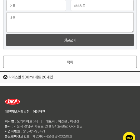
댓글쓰기
목록
라이스밀 500ml 페트 20개입
개인정보처리방침
이용약관
회사명
: 오케이에프(주)
ㅣ
대표자
: 이연한 , 이상신
본사
: 서울시 강남구 학동로 21길 54(논현동) OKF 빌딩
사업자번호
: 215-81-95471
통신판매신고번호
: 제2016-서울강남-00289호